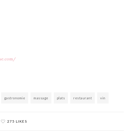
sse.com/
gastronomie
massage
plats
restaurant
vin
275 LIKES