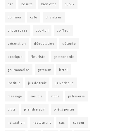
bar
beauté
bien être
bijoux
bonheur
café
chambres
chaussures
cocktail
coiffeur
décoration
dégustation
détente
exotique
fleuriste
gastronomie
gourmandise
gâteaux
hotel
institut
jus de fruit
La Rochelle
massage
meuble
mode
patisserie
plats
prendre soin
prêt à porter
relaxation
restaurant
sac
saveur