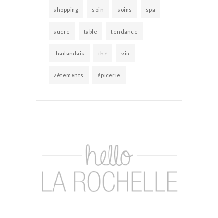
shopping
soin
soins
spa
sucre
table
tendance
thaïlandais
thé
vin
vêtements
épicerie