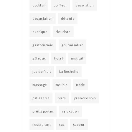
cocktail
coiffeur
décoration
dégustation
détente
exotique
fleuriste
gastronomie
gourmandise
gâteaux
hotel
institut
jus de fruit
La Rochelle
massage
meuble
mode
patisserie
plats
prendre soin
prêt à porter
relaxation
restaurant
sac
saveur