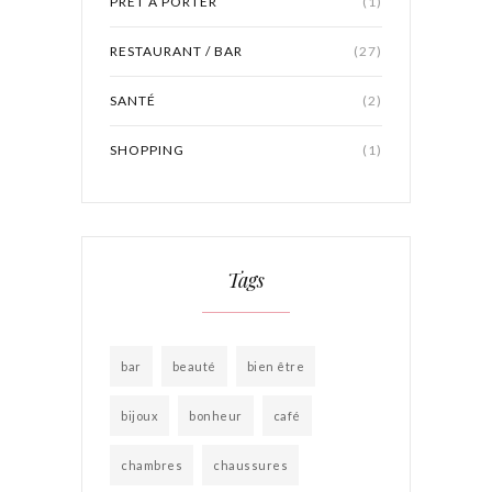
PRÊT À PORTER
(1)
RESTAURANT / BAR
(27)
SANTÉ
(2)
SHOPPING
(1)
Tags
bar
beauté
bien être
bijoux
bonheur
café
chambres
chaussures