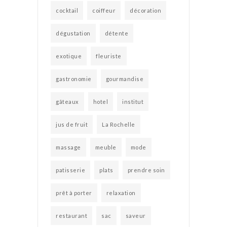
cocktail
coiffeur
décoration
dégustation
détente
exotique
fleuriste
gastronomie
gourmandise
gâteaux
hotel
institut
jus de fruit
La Rochelle
massage
meuble
mode
patisserie
plats
prendre soin
prêt à porter
relaxation
restaurant
sac
saveur