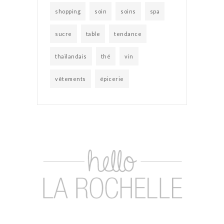
shopping
soin
soins
spa
sucre
table
tendance
thaïlandais
thé
vin
vêtements
épicerie