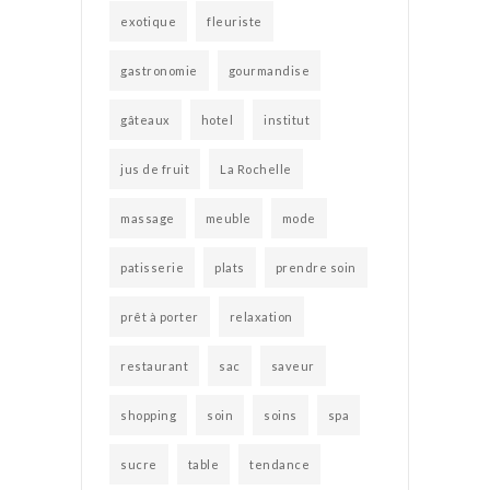
exotique
fleuriste
gastronomie
gourmandise
gâteaux
hotel
institut
jus de fruit
La Rochelle
massage
meuble
mode
patisserie
plats
prendre soin
prêt à porter
relaxation
restaurant
sac
saveur
shopping
soin
soins
spa
sucre
table
tendance