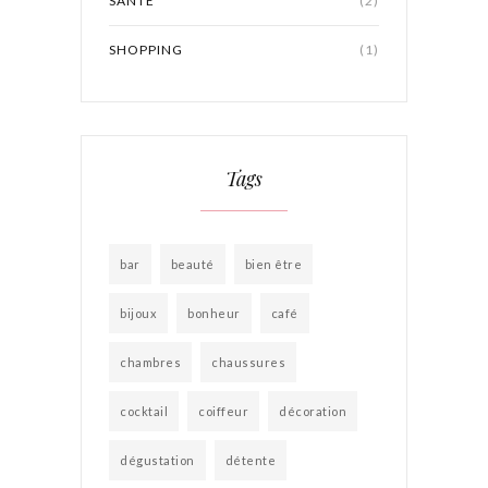
SANTÉ
(2)
SHOPPING
(1)
Tags
bar
beauté
bien être
bijoux
bonheur
café
chambres
chaussures
cocktail
coiffeur
décoration
dégustation
détente