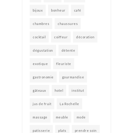
bijoux
bonheur
café
chambres
chaussures
cocktail
coiffeur
décoration
dégustation
détente
exotique
fleuriste
gastronomie
gourmandise
gâteaux
hotel
institut
jus de fruit
La Rochelle
massage
meuble
mode
patisserie
plats
prendre soin