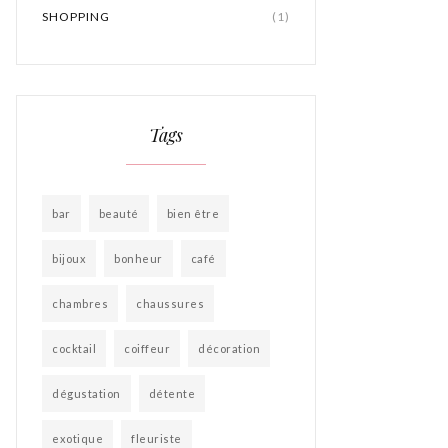
SHOPPING
(1)
Tags
bar
beauté
bien être
bijoux
bonheur
café
chambres
chaussures
cocktail
coiffeur
décoration
dégustation
détente
exotique
fleuriste