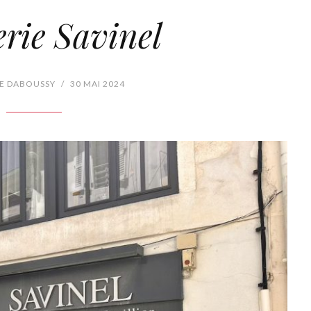
erie Savinel
E DABOUSSY
/
30 MAI 2024