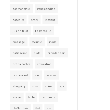
gastronomie
gourmandise
gâteaux
hotel
institut
jus de fruit
La Rochelle
massage
meuble
mode
patisserie
plats
prendre soin
prêt à porter
relaxation
restaurant
sac
saveur
shopping
soin
soins
spa
sucre
table
tendance
thaïlandais
thé
vin