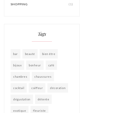
SHOPPING
(1)
Tags
bar
beauté
bien être
bijoux
bonheur
café
chambres
chaussures
cocktail
coiffeur
décoration
dégustation
détente
exotique
fleuriste