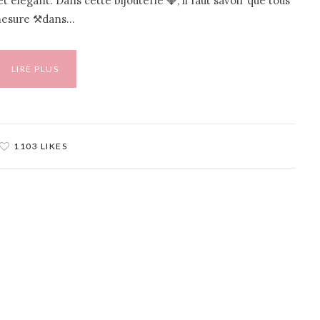
t élégant. Dans cette bijouterie 💎, il faut savoir que tous
 mesure ⚒️dans…
LIRE PLUS
1103 LIKES