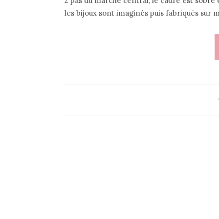
2 pas du marché central, le cadre est sobre e
les bijoux sont imaginés puis fabriqués sur