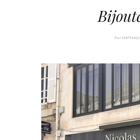
Bijout
Par
NATHALI