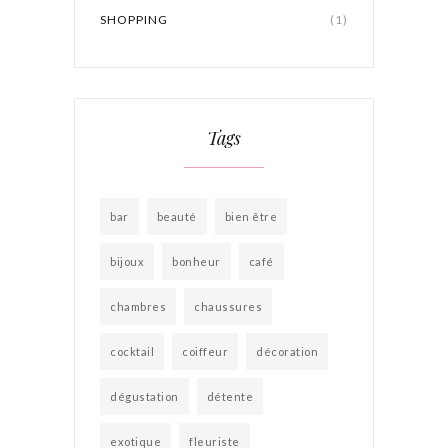
SHOPPING
(1)
Tags
bar
beauté
bien être
bijoux
bonheur
café
chambres
chaussures
cocktail
coiffeur
décoration
dégustation
détente
exotique
fleuriste