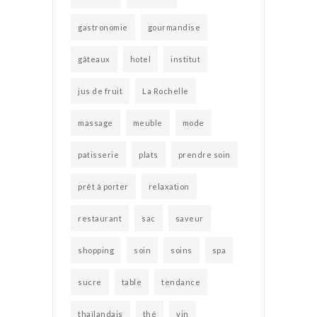
gastronomie
gourmandise
gâteaux
hotel
institut
jus de fruit
La Rochelle
massage
meuble
mode
patisserie
plats
prendre soin
prêt à porter
relaxation
restaurant
sac
saveur
shopping
soin
soins
spa
sucre
table
tendance
thaïlandais
thé
vin