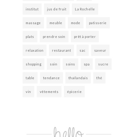
institut
jus de fruit
La Rochelle
massage
meuble
mode
patisserie
plats
prendre soin
prêt à porter
relaxation
restaurant
sac
saveur
shopping
soin
soins
spa
sucre
table
tendance
thaïlandais
thé
vin
vêtements
épicerie