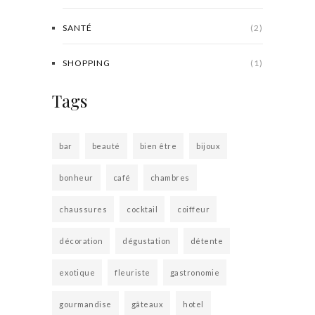
SANTÉ
(2)
SHOPPING
(1)
Tags
bar
beauté
bien être
bijoux
bonheur
café
chambres
chaussures
cocktail
coiffeur
décoration
dégustation
détente
exotique
fleuriste
gastronomie
gourmandise
gâteaux
hotel