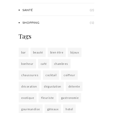
SANTÉ
(2)
SHOPPING
(1)
Tags
bar
beauté
bien être
bijoux
bonheur
café
chambres
chaussures
cocktail
coiffeur
décoration
dégustation
détente
exotique
fleuriste
gastronomie
gourmandise
gâteaux
hotel