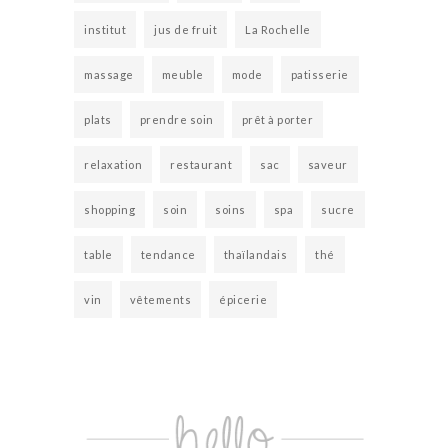
institut
jus de fruit
La Rochelle
massage
meuble
mode
patisserie
plats
prendre soin
prêt à porter
relaxation
restaurant
sac
saveur
shopping
soin
soins
spa
sucre
table
tendance
thaïlandais
thé
vin
vêtements
épicerie