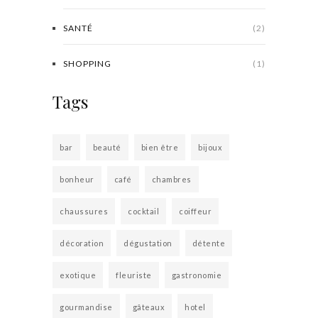
SANTÉ
(2)
SHOPPING
(1)
Tags
bar
beauté
bien être
bijoux
bonheur
café
chambres
chaussures
cocktail
coiffeur
décoration
dégustation
détente
exotique
fleuriste
gastronomie
gourmandise
gâteaux
hotel