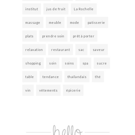
institut
jus de fruit
La Rochelle
massage
meuble
mode
patisserie
plats
prendre soin
prêt à porter
relaxation
restaurant
sac
saveur
shopping
soin
soins
spa
sucre
table
tendance
thaïlandais
thé
vin
vêtements
épicerie