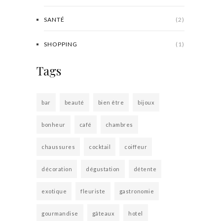
SANTÉ
(2)
SHOPPING
(1)
Tags
bar
beauté
bien être
bijoux
bonheur
café
chambres
chaussures
cocktail
coiffeur
décoration
dégustation
détente
exotique
fleuriste
gastronomie
gourmandise
gâteaux
hotel