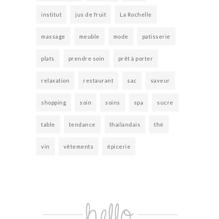
institut
jus de fruit
La Rochelle
massage
meuble
mode
patisserie
plats
prendre soin
prêt à porter
relaxation
restaurant
sac
saveur
shopping
soin
soins
spa
sucre
table
tendance
thaïlandais
thé
vin
vêtements
épicerie