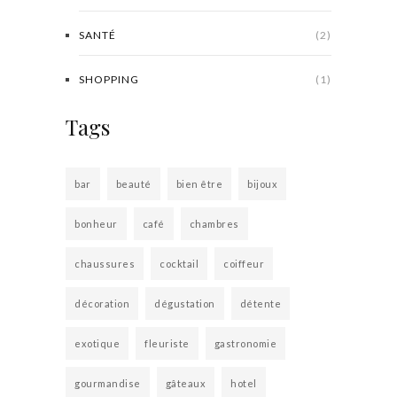
SANTÉ
(2)
SHOPPING
(1)
Tags
bar
beauté
bien être
bijoux
bonheur
café
chambres
chaussures
cocktail
coiffeur
décoration
dégustation
détente
exotique
fleuriste
gastronomie
gourmandise
gâteaux
hotel