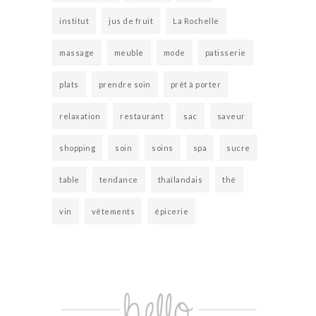
institut
jus de fruit
La Rochelle
massage
meuble
mode
patisserie
plats
prendre soin
prêt à porter
relaxation
restaurant
sac
saveur
shopping
soin
soins
spa
sucre
table
tendance
thaïlandais
thé
vin
vêtements
épicerie