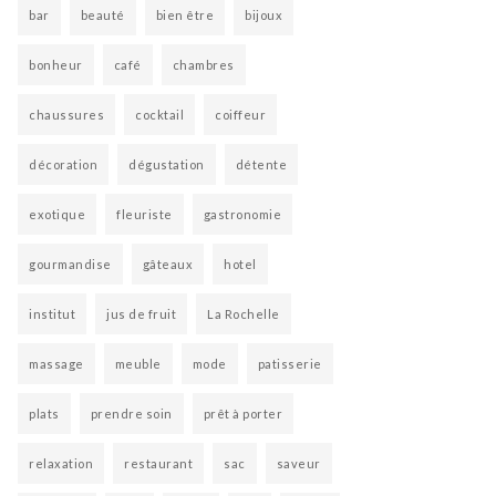
bar
beauté
bien être
bijoux
bonheur
café
chambres
chaussures
cocktail
coiffeur
décoration
dégustation
détente
exotique
fleuriste
gastronomie
gourmandise
gâteaux
hotel
institut
jus de fruit
La Rochelle
massage
meuble
mode
patisserie
plats
prendre soin
prêt à porter
relaxation
restaurant
sac
saveur