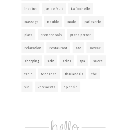
institut
jus de fruit
La Rochelle
massage
meuble
mode
patisserie
plats
prendre soin
prêt à porter
relaxation
restaurant
sac
saveur
shopping
soin
soins
spa
sucre
table
tendance
thaïlandais
thé
vin
vêtements
épicerie