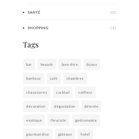
SANTÉ
(2)
SHOPPING
(1)
Tags
bar
beauté
bien être
bijoux
bonheur
café
chambres
chaussures
cocktail
coiffeur
décoration
dégustation
détente
exotique
fleuriste
gastronomie
gourmandise
gâteaux
hotel