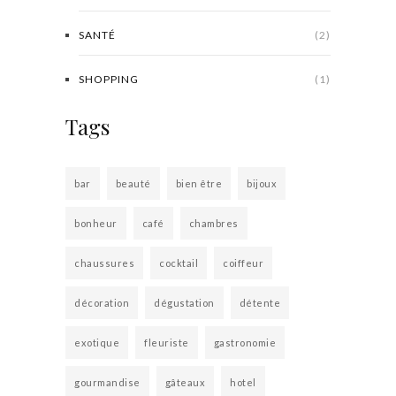
SANTÉ
(2)
SHOPPING
(1)
Tags
bar
beauté
bien être
bijoux
bonheur
café
chambres
chaussures
cocktail
coiffeur
décoration
dégustation
détente
exotique
fleuriste
gastronomie
gourmandise
gâteaux
hotel