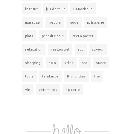
institut
jus de fruit
La Rochelle
massage
meuble
mode
patisserie
plats
prendre soin
prêt à porter
relaxation
restaurant
sac
saveur
shopping
soin
soins
spa
sucre
table
tendance
thaïlandais
thé
vin
vêtements
épicerie