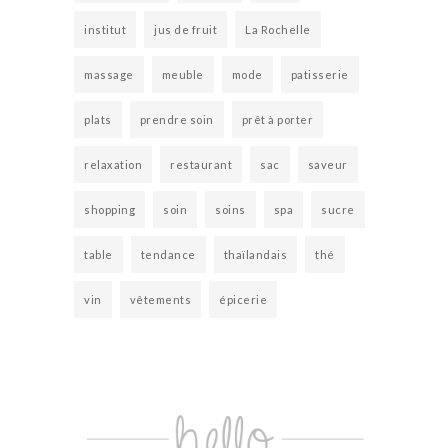
institut
jus de fruit
La Rochelle
massage
meuble
mode
patisserie
plats
prendre soin
prêt à porter
relaxation
restaurant
sac
saveur
shopping
soin
soins
spa
sucre
table
tendance
thaïlandais
thé
vin
vêtements
épicerie