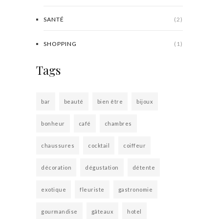
SANTÉ
(2)
SHOPPING
(1)
Tags
bar
beauté
bien être
bijoux
bonheur
café
chambres
chaussures
cocktail
coiffeur
décoration
dégustation
détente
exotique
fleuriste
gastronomie
gourmandise
gâteaux
hotel