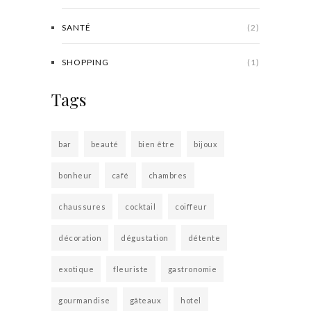
SANTÉ
(2)
SHOPPING
(1)
Tags
bar
beauté
bien être
bijoux
bonheur
café
chambres
chaussures
cocktail
coiffeur
décoration
dégustation
détente
exotique
fleuriste
gastronomie
gourmandise
gâteaux
hotel