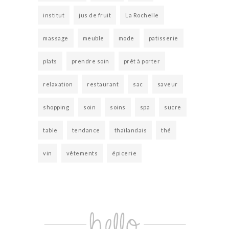
institut
jus de fruit
La Rochelle
massage
meuble
mode
patisserie
plats
prendre soin
prêt à porter
relaxation
restaurant
sac
saveur
shopping
soin
soins
spa
sucre
table
tendance
thaïlandais
thé
vin
vêtements
épicerie