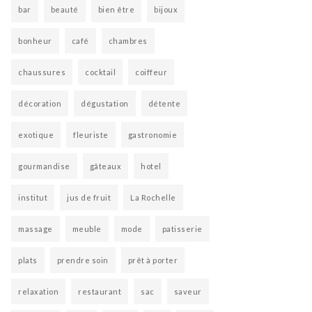
bar
beauté
bien être
bijoux
bonheur
café
chambres
chaussures
cocktail
coiffeur
décoration
dégustation
détente
exotique
fleuriste
gastronomie
gourmandise
gâteaux
hotel
institut
jus de fruit
La Rochelle
massage
meuble
mode
patisserie
plats
prendre soin
prêt à porter
relaxation
restaurant
sac
saveur