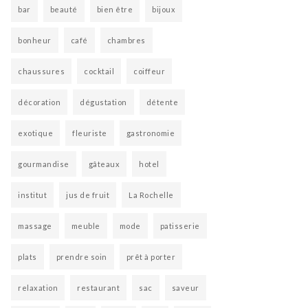
bar
beauté
bien être
bijoux
bonheur
café
chambres
chaussures
cocktail
coiffeur
décoration
dégustation
détente
exotique
fleuriste
gastronomie
gourmandise
gâteaux
hotel
institut
jus de fruit
La Rochelle
massage
meuble
mode
patisserie
plats
prendre soin
prêt à porter
relaxation
restaurant
sac
saveur