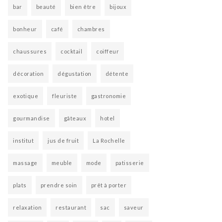
bar
beauté
bien être
bijoux
bonheur
café
chambres
chaussures
cocktail
coiffeur
décoration
dégustation
détente
exotique
fleuriste
gastronomie
gourmandise
gâteaux
hotel
institut
jus de fruit
La Rochelle
massage
meuble
mode
patisserie
plats
prendre soin
prêt à porter
relaxation
restaurant
sac
saveur