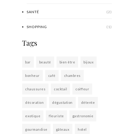
SANTÉ
(2)
SHOPPING
(1)
Tags
bar
beauté
bien être
bijoux
bonheur
café
chambres
chaussures
cocktail
coiffeur
décoration
dégustation
détente
exotique
fleuriste
gastronomie
gourmandise
gâteaux
hotel