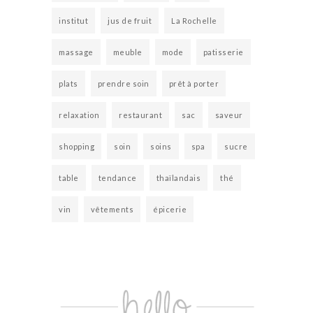
institut
jus de fruit
La Rochelle
massage
meuble
mode
patisserie
plats
prendre soin
prêt à porter
relaxation
restaurant
sac
saveur
shopping
soin
soins
spa
sucre
table
tendance
thaïlandais
thé
vin
vêtements
épicerie