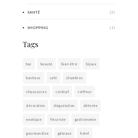
SANTÉ
(2)
SHOPPING
(1)
Tags
bar
beauté
bien être
bijoux
bonheur
café
chambres
chaussures
cocktail
coiffeur
décoration
dégustation
détente
exotique
fleuriste
gastronomie
gourmandise
gâteaux
hotel