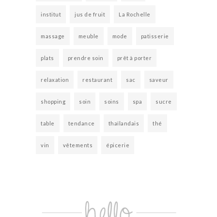
institut
jus de fruit
La Rochelle
massage
meuble
mode
patisserie
plats
prendre soin
prêt à porter
relaxation
restaurant
sac
saveur
shopping
soin
soins
spa
sucre
table
tendance
thaïlandais
thé
vin
vêtements
épicerie