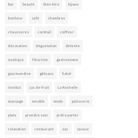
bar
beauté
bien être
bijoux
bonheur
café
chambres
chaussures
cocktail
coiffeur
décoration
dégustation
détente
exotique
fleuriste
gastronomie
gourmandise
gâteaux
hotel
institut
jus de fruit
La Rochelle
massage
meuble
mode
patisserie
plats
prendre soin
prêt à porter
relaxation
restaurant
sac
saveur