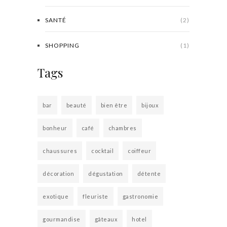
SANTÉ
(2)
SHOPPING
(1)
Tags
bar
beauté
bien être
bijoux
bonheur
café
chambres
chaussures
cocktail
coiffeur
décoration
dégustation
détente
exotique
fleuriste
gastronomie
gourmandise
gâteaux
hotel