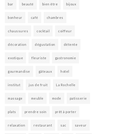
bar
beauté
bien être
bijoux
bonheur
café
chambres
chaussures
cocktail
coiffeur
décoration
dégustation
détente
exotique
fleuriste
gastronomie
gourmandise
gâteaux
hotel
institut
jus de fruit
La Rochelle
massage
meuble
mode
patisserie
plats
prendre soin
prêt à porter
relaxation
restaurant
sac
saveur