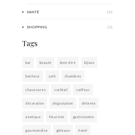
SANTÉ
(2)
SHOPPING
(1)
Tags
bar
beauté
bien être
bijoux
bonheur
café
chambres
chaussures
cocktail
coiffeur
décoration
dégustation
détente
exotique
fleuriste
gastronomie
gourmandise
gâteaux
hotel