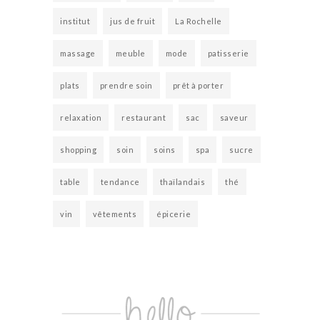
institut
jus de fruit
La Rochelle
massage
meuble
mode
patisserie
plats
prendre soin
prêt à porter
relaxation
restaurant
sac
saveur
shopping
soin
soins
spa
sucre
table
tendance
thaïlandais
thé
vin
vêtements
épicerie