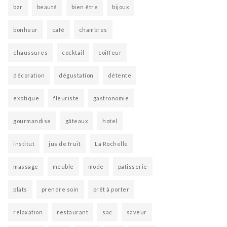
bar
beauté
bien être
bijoux
bonheur
café
chambres
chaussures
cocktail
coiffeur
décoration
dégustation
détente
exotique
fleuriste
gastronomie
gourmandise
gâteaux
hotel
institut
jus de fruit
La Rochelle
massage
meuble
mode
patisserie
plats
prendre soin
prêt à porter
relaxation
restaurant
sac
saveur