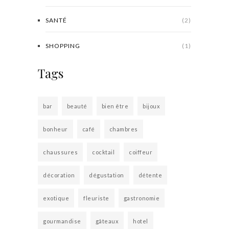
SANTÉ
(2)
SHOPPING
(1)
Tags
bar
beauté
bien être
bijoux
bonheur
café
chambres
chaussures
cocktail
coiffeur
décoration
dégustation
détente
exotique
fleuriste
gastronomie
gourmandise
gâteaux
hotel