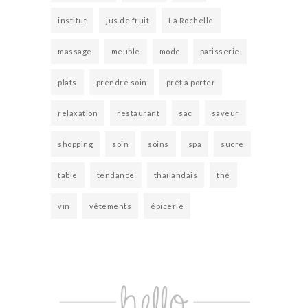
institut
jus de fruit
La Rochelle
massage
meuble
mode
patisserie
plats
prendre soin
prêt à porter
relaxation
restaurant
sac
saveur
shopping
soin
soins
spa
sucre
table
tendance
thaïlandais
thé
vin
vêtements
épicerie