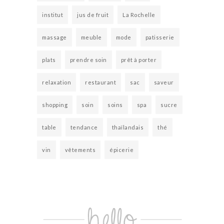
institut
jus de fruit
La Rochelle
massage
meuble
mode
patisserie
plats
prendre soin
prêt à porter
relaxation
restaurant
sac
saveur
shopping
soin
soins
spa
sucre
table
tendance
thaïlandais
thé
vin
vêtements
épicerie