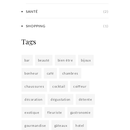
SANTÉ
(2)
SHOPPING
(1)
Tags
bar
beauté
bien être
bijoux
bonheur
café
chambres
chaussures
cocktail
coiffeur
décoration
dégustation
détente
exotique
fleuriste
gastronomie
gourmandise
gâteaux
hotel