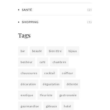
SANTÉ
(2)
SHOPPING
(1)
Tags
bar
beauté
bien être
bijoux
bonheur
café
chambres
chaussures
cocktail
coiffeur
décoration
dégustation
détente
exotique
fleuriste
gastronomie
gourmandise
gâteaux
hotel