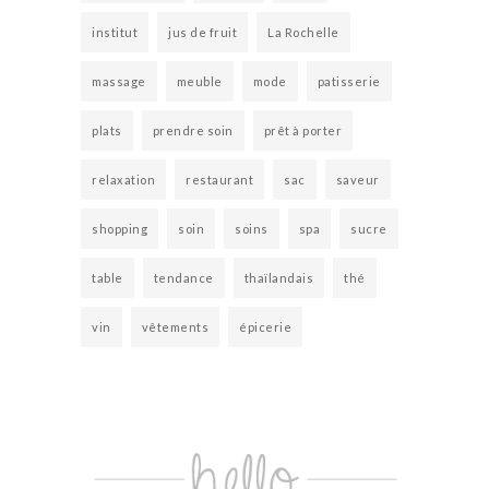
institut
jus de fruit
La Rochelle
massage
meuble
mode
patisserie
plats
prendre soin
prêt à porter
relaxation
restaurant
sac
saveur
shopping
soin
soins
spa
sucre
table
tendance
thaïlandais
thé
vin
vêtements
épicerie