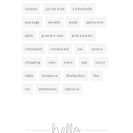
institut
jus de fruit
La Rochelle
massage
meuble
mode
patisserie
plats
prendre soin
prêt à porter
relaxation
restaurant
sac
saveur
shopping
soin
soins
spa
sucre
table
tendance
thaïlandais
thé
vin
vêtements
épicerie