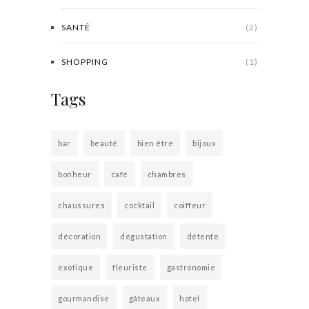
SANTÉ
(2)
SHOPPING
(1)
Tags
bar
beauté
bien être
bijoux
bonheur
café
chambres
chaussures
cocktail
coiffeur
décoration
dégustation
détente
exotique
fleuriste
gastronomie
gourmandise
gâteaux
hotel