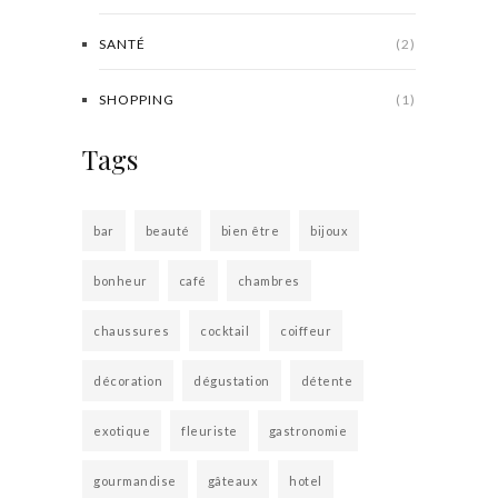
SANTÉ
(2)
SHOPPING
(1)
Tags
bar
beauté
bien être
bijoux
bonheur
café
chambres
chaussures
cocktail
coiffeur
décoration
dégustation
détente
exotique
fleuriste
gastronomie
gourmandise
gâteaux
hotel