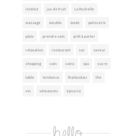
institut
jus de fruit
La Rochelle
massage
meuble
mode
patisserie
plats
prendre soin
prêt à porter
relaxation
restaurant
sac
saveur
shopping
soin
soins
spa
sucre
table
tendance
thaïlandais
thé
vin
vêtements
épicerie