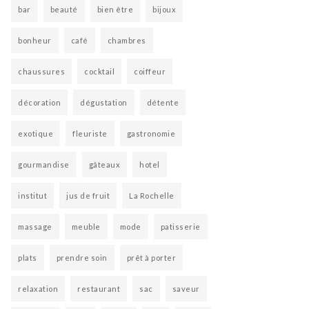
bar
beauté
bien être
bijoux
bonheur
café
chambres
chaussures
cocktail
coiffeur
décoration
dégustation
détente
exotique
fleuriste
gastronomie
gourmandise
gâteaux
hotel
institut
jus de fruit
La Rochelle
massage
meuble
mode
patisserie
plats
prendre soin
prêt à porter
relaxation
restaurant
sac
saveur