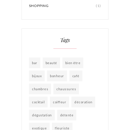
SHOPPING
(1)
Tags
bar
beauté
bien être
bijoux
bonheur
café
chambres
chaussures
cocktail
coiffeur
décoration
dégustation
détente
exotique
fleuriste