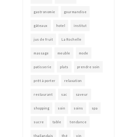
gastronomie
gourmandise
gâteaux
hotel
institut
jus de fruit
La Rochelle
massage
meuble
mode
patisserie
plats
prendre soin
prêt à porter
relaxation
restaurant
sac
saveur
shopping
soin
soins
spa
sucre
table
tendance
thaïlandais
thé
vin