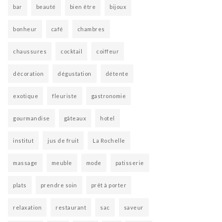
bar
beauté
bien être
bijoux
bonheur
café
chambres
chaussures
cocktail
coiffeur
décoration
dégustation
détente
exotique
fleuriste
gastronomie
gourmandise
gâteaux
hotel
institut
jus de fruit
La Rochelle
massage
meuble
mode
patisserie
plats
prendre soin
prêt à porter
relaxation
restaurant
sac
saveur