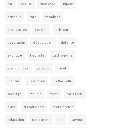
bar
beauté
bien être
bijoux
bonheur
café
chambres
chaussures
cocktail
coiffeur
décoration
dégustation
détente
exotique
fleuriste
gastronomie
gourmandise
gâteaux
hotel
institut
jus de fruit
La Rochelle
massage
meuble
mode
patisserie
plats
prendre soin
prêt à porter
relaxation
restaurant
sac
saveur