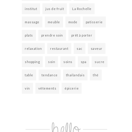
institut
jus de fruit
La Rochelle
massage
meuble
mode
patisserie
plats
prendre soin
prêt à porter
relaxation
restaurant
sac
saveur
shopping
soin
soins
spa
sucre
table
tendance
thaïlandais
thé
vin
vêtements
épicerie