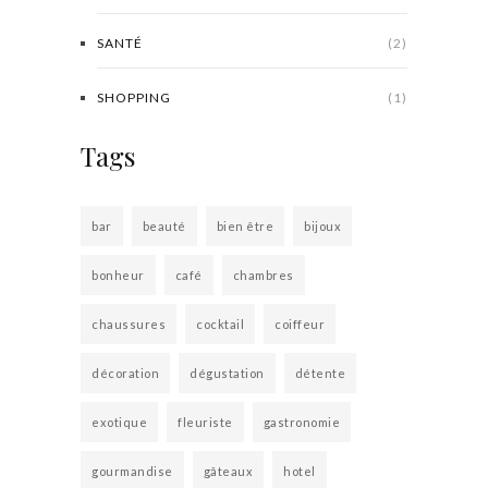
SANTÉ
(2)
SHOPPING
(1)
Tags
bar
beauté
bien être
bijoux
bonheur
café
chambres
chaussures
cocktail
coiffeur
décoration
dégustation
détente
exotique
fleuriste
gastronomie
gourmandise
gâteaux
hotel